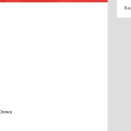
Rac
l Drown