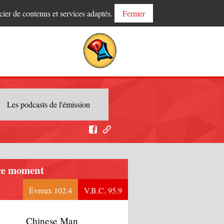
cier de contenus et services adaptés.
Fermer
Les podcasts de l'émission
ce moment
Évreux 102.4
V.B.C. 95.9
Chinese Man