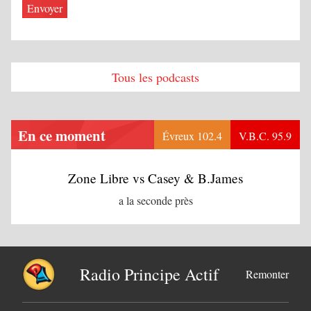
Tous les podcasts
En ce moment
Évreux 102.4
V.B.C. 95.9
Zone Libre vs Casey & B.James
a la seconde près
Radio Principe Actif
Remonter