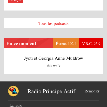
Tous les podcasts
En ce moment
Évreux 102.4
V.B.C. 95.9
Jyoti et Georgia Anne Muldrow
this walk
Radio Principe Actif
Remonter
La radio