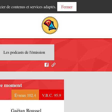
cier de contenus et services adaptés.
Fermer
Les podcasts de l'émission
ce moment
Évreux 102.4
V.B.C. 95.9
Gaëtan Roussel