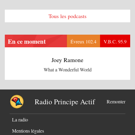
Tous les podcasts
En ce moment
Évreux 102.4
V.B.C. 95.9
Joey Ramone
What a Wonderful World
Radio Principe Actif
Remonter
La radio
Mentions légales